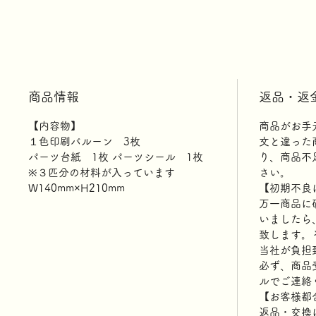
商品情報
返品・返
【内容物】
商品がお手
１色印刷バルーン 3枚
文と違った
パーツ台紙 1枚 パーツシール 1枚
り、商品不
※３匹分の材料が入っています
さい。
W140mm×H210mm
【初期不良
万一商品に
いましたら
致します。
当社が負担
必ず、商品
ルでご連絡
【お客様都
返品・交換