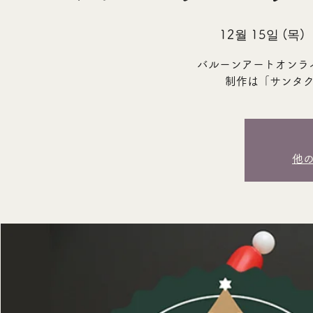
12월 15일 (목)
  
バルーンアートオンラ
制作は「サンタ
他