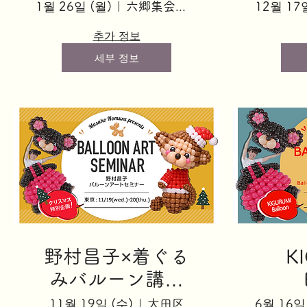
【東京】「アネモ
ーク
1월 26일 (월)
六郷集会室（第二集会室）
12월 17
ネ」
추가 정보
세부 정보
野村昌子×着ぐる
K
みバルーン講座
【東京】「おさる
Basi
11월 19일 (수)
大田区
6월 16일