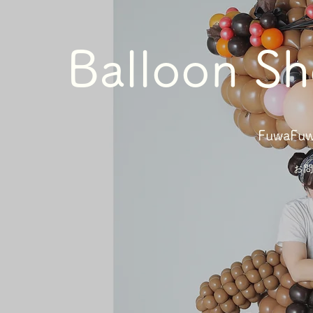
Balloon S
FuwaFuwa
お