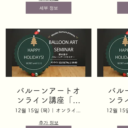
세부 정보
バルーンアートオ
バル
ンライン講座「シ
ンラ
ークレットサン
ーク
12월 15일 (목)
オンライン講座（zoom）
12월 15
タ」 19:00
추가 정보