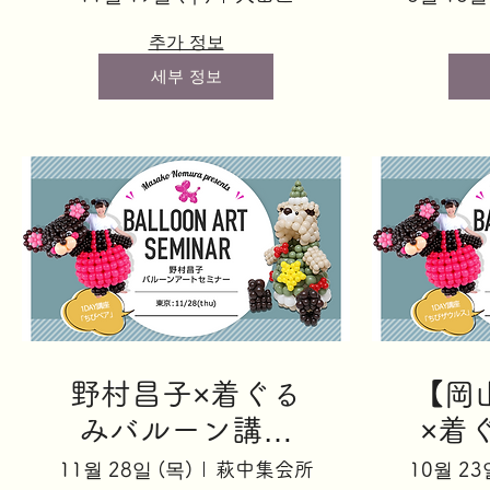
のモンキチ」
Ba
추가 정보
세부 정보
野村昌子×着ぐる
【岡
みバルーン講座
×着
「ちびベア」
ン講
11월 28일 (목)
萩中集会所
10월 23