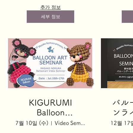
추가 정보
세부 정보
KIGURUMI
バル
Balloon
ンラ
Basic「Teddy the
ーク
7월 10일 (수)
Video Seminar
12월 17
Baddy」