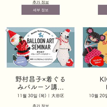
추가 정보
세부 정보
野村昌子×着ぐる
K
みバルーン講座
「シロクマのおじ
Basi
11월 30일 (목)
大田区
10월 20
さん」
추가 정보